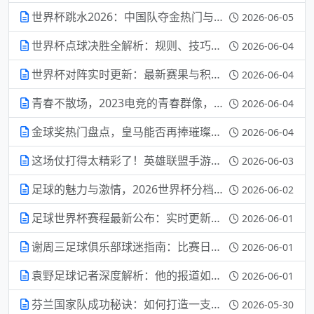
世界杯跳水2026：中国队夺金热门与对手分析
2026-06-05
世界杯点球决胜全解析：规则、技巧与经典时刻回顾
2026-06-04
世界杯对阵实时更新：最新赛果与积分榜速递
2026-06-04
青春不散场，2023电竞的青春群像，你是否也曾闪耀
2026-06-04
金球奖热门盘点，皇马能否再捧璀璨金球
2026-06-04
这场仗打得太精彩了！英雄联盟手游冠军杯，看得我心潮澎湃！
2026-06-03
足球的魅力与激情，2026世界杯分档再次升华！
2026-06-02
足球世界杯赛程最新公布：实时更新所有比赛时间与直播频道
2026-06-01
谢周三足球俱乐部球迷指南：比赛日程、新闻与独家分析
2026-06-01
袁野足球记者深度解析：他的报道如何影响中国足坛
2026-06-01
芬兰国家队成功秘诀：如何打造一支坚韧的北欧劲旅
2026-05-30