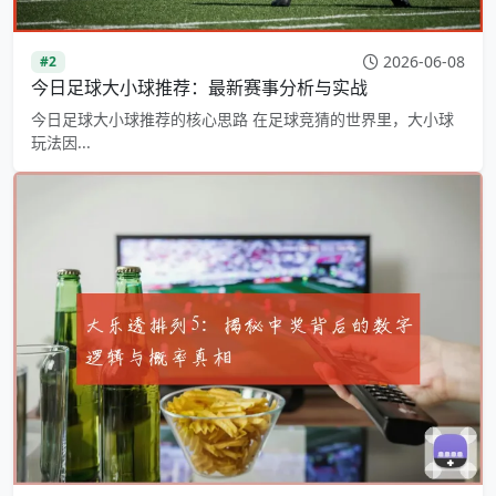
2026-06-08
#2
今日足球大小球推荐：最新赛事分析与实战
今日足球大小球推荐的核心思路 在足球竞猜的世界里，大小球
玩法因...