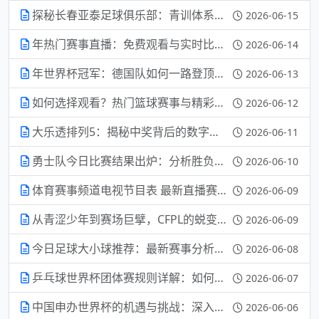
探秘长春亚泰足球俱乐部：青训体系、主场文化与未来发展规划
2026-06-15
年热门赛事直播：免费观看与实时比分指南
2026-06-14
年世界杯冠军：德国队如何一路登顶夺冠
2026-06-13
如何选择观看？热门篮球赛事与精彩对决权威分析推荐
2026-06-12
大乐透排列5：揭秘中奖背后的数字逻辑与概率真相
2026-06-11
勇士队今日比赛结果出炉：分析胜负关键与球员表现
2026-06-10
体育赛事频道电视节目表 最新直播赛程与回放时间一览
2026-06-09
从青涩少年到赛场巨擘，CFPL的蜕变之路令人动容
2026-06-09
今日足球大小球推荐：最新赛事分析与实战建议
2026-06-08
乒乓球世界杯团体赛规则详解：如何观看与支持你喜爱的球队
2026-06-07
中国申办世界杯的机遇与挑战：深入分析
2026-06-06