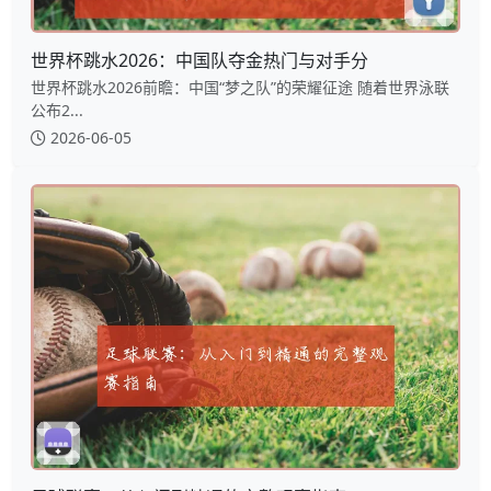
世界杯跳水2026：中国队夺金热门与对手分
世界杯跳水2026前瞻：中国“梦之队”的荣耀征途 随着世界泳联
公布2...
2026-06-05