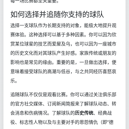
每一场比赛都至关重要。
如何选择并追随你支持的球队
选择一支球队作为长期支持的对象，能极大地提升观
赛体验。这种选择可以基于多种因素。你可以因为欣
赏某位球星的技艺而爱屋及乌，也可以因为一座城市
的历史文化而对其球队产生好感。家族传统或朋友的
影响也是常见的缘由。重要的是，一旦做出选择，便
意味着接受球队的高潮与低谷，与之共同经历喜怒哀
乐。
追随球队不仅仅是观看比赛。你可以通过关注俱乐部
的官方社交媒体、订阅新闻简报来了解球队动态、转
会消息和伤病情况。了解球队的
历史传统
、经典战
役、标志性人物以及与主要对手的恩怨情仇（即“德