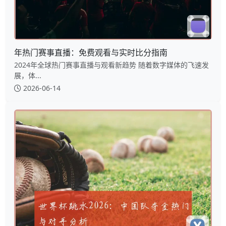
年热门赛事直播：免费观看与实时比分指南
2024年全球热门赛事直播与观看新趋势 随着数字媒体的飞速发
展，体...
2026-06-14