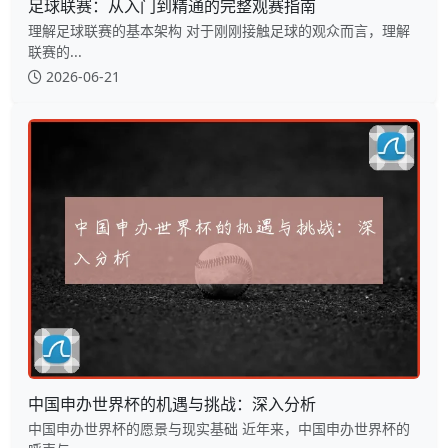
足球联赛：从入门到精通的完整观赛指南
理解足球联赛的基本架构 对于刚刚接触足球的观众而言，理解
联赛的...
2026-06-21
中国申办世界杯的机遇与挑战：深入分析
中国申办世界杯的愿景与现实基础 近年来，中国申办世界杯的