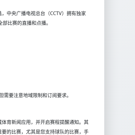
，中央广播电视总台（CCTV）拥有独家
看全部比赛的直播和点播。
 App等，但需要注意地域限制和订阅要求。
威体育新闻应用，并开启赛程提醒通知。其
重要的比赛，尤其是您支持球队的比赛，手