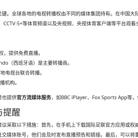
键。全球各地的电视转播权由不同的媒体集团持有。在中国大陆
5、CCTV-5+等体育频道以及央视频、央视体育客户端等平台观
播权，提供免费直播。
lemundo（西班牙语）是主要转播商。
和当地电视台联合转播。
的转播机构。
常也提供
官方流媒体服务
，如BBC iPlayer、Fox Sports
与提醒
建议采取以下措施：首先，在手机上下载国际足联官方应用或权
社交媒体账号，他们会及时发布直播预告和链接。最后，可以将