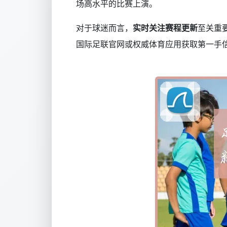
场高水平的比赛上演。
对于球迷而言，
实时关注赛程更新
至关重
国际足联官网或权威体育应用获取第一手