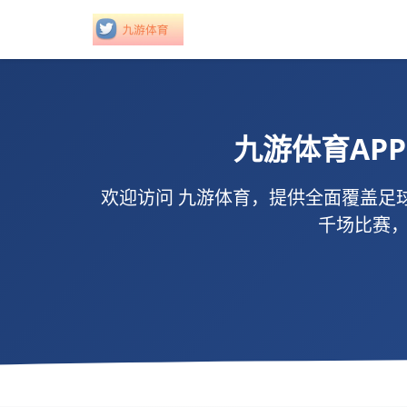
九游体育
AP
欢迎访问
九游体育
，提供全面覆盖足
千场比赛，