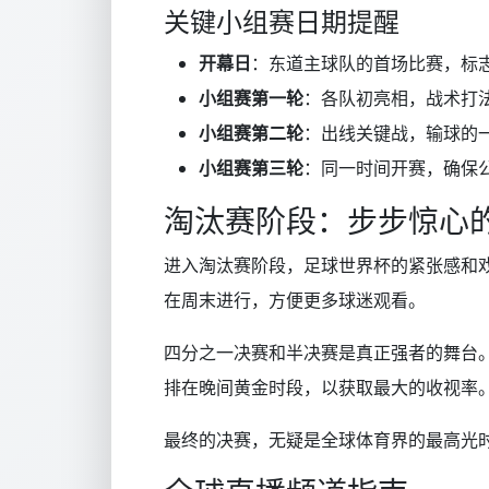
关键小组赛日期提醒
开幕日
：东道主球队的首场比赛，标
小组赛第一轮
：各队初亮相，战术打
小组赛第二轮
：出线关键战，输球的
小组赛第三轮
：同一时间开赛，确保
淘汰赛阶段：步步惊心
进入淘汰赛阶段，足球世界杯的紧张感和
在周末进行，方便更多球迷观看。
四分之一决赛和半决赛是真正强者的舞台
排在晚间黄金时段，以获取最大的收视率
最终的决赛，无疑是全球体育界的最高光