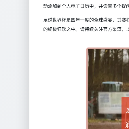
动添加到个人电子日历中，并设置多个提
足球世界杯是四年一度的全球盛宴，其赛
的终极狂欢之中。请持续关注官方渠道，