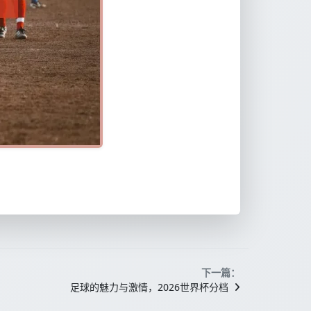
下一篇：
足球的魅力与激情，2026世界杯分档