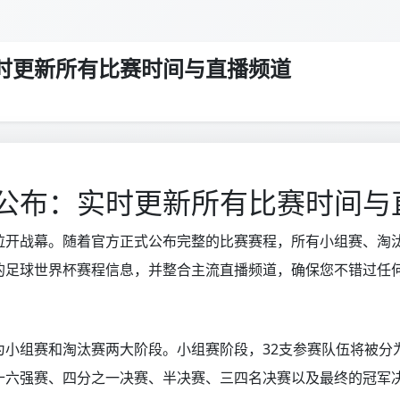
时更新所有比赛时间与直播频道
公布：实时更新所有比赛时间与
拉开战幕。随着官方正式公布完整的比赛赛程，所有小组赛、淘
的足球世界杯赛程信息，并整合主流直播频道，确保您不错过任
小组赛和淘汰赛两大阶段。小组赛阶段，32支参赛队伍将被分
十六强赛、四分之一决赛、半决赛、三四名决赛以及最终的冠军