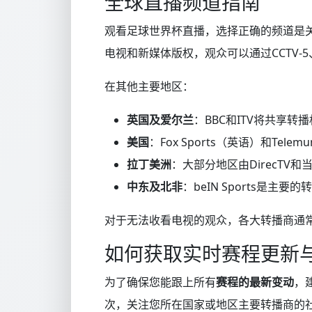
全球直播频道指南
观看足球世界杯直播，选择正确的频道是关
电视和新媒体版权，观众可以通过CCTV-
在其他主要地区：
英国及爱尔兰
：BBC和ITV将共享转
美国
：Fox Sports（英语）和Te
拉丁美洲
：大部分地区由DirecTV
中东及北非
：beIN Sports是主要
对于无法收看电视的观众，各大转播商通
如何获取实时赛程更新
为了确保您能跟上所有
赛程的最新变动
，
次，关注您所在国家或地区主要转播商的