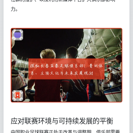
力。
应对联赛环境与可持续发展的平衡
中国职业足球联赛正处于改革与调整期，俱乐部需要