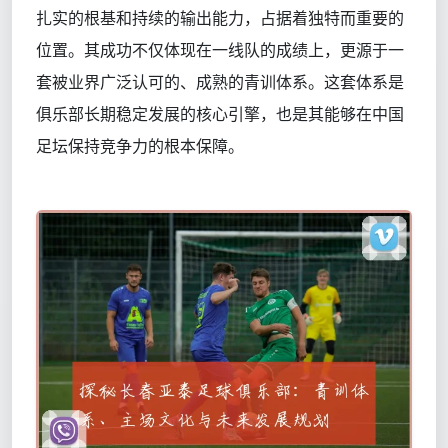
扎实的根基和持续的输出能力，占据着独特而重要的
位置。其成功不仅体现在一线队的成绩上，更源于一
套被业界广泛认可的、成熟的青训体系。这套体系是
俱乐部长期稳定发展的核心引擎，也是其能够在中国
足坛保持竞争力的根本保障。