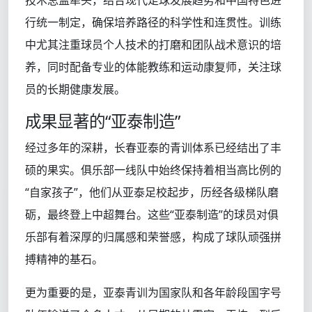
技术总监牵头，结合现代足球发展趋势和中国特色进
行统一制定，确保培养路径的科学性和连贯性。训练
中尤其注重球员个人技术的打磨和团队战术意识的培
养，同时配备专业的体能教练和运动康复师，关注球
员的长期健康发展。
成果显著的“亚泰制造”
经过多年的深耕，长春亚泰的青训体系已经结出了丰
硕的果实。俱乐部一线队中始终保持着相当高比例的
“自家孩子”，他们从亚泰足校起步，历经各级梯队磨
砺，最终登上中超舞台。这些“亚泰制造”的球员对俱
乐部有着深厚的归属感和荣誉感，构成了球队顽强拼
搏精神的基石。
更为重要的是，亚泰青训为国家队和各年龄段国字号