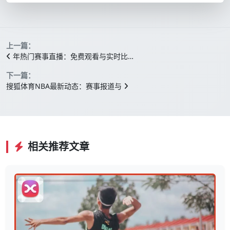
上一篇：
年热门赛事直播：免费观看与实时比…
下一篇：
搜狐体育NBA最新动态：赛事报道与
相关推荐文章