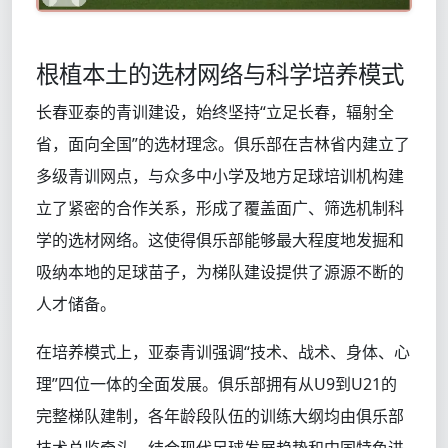
根植本土的选材网络与科学培养模式
长春亚泰的青训建设，始终坚持“立足长春，辐射全
省，面向全国”的选材理念。俱乐部在吉林省内建立了
多级青训网点，与众多中小学及地方足球培训机构建
立了紧密的合作关系，形成了覆盖面广、筛选机制科
学的选材网络。这使得俱乐部能够最大程度地发掘和
吸纳本地的足球苗子，为梯队建设提供了源源不断的
人才储备。
在培养模式上，亚泰青训强调“技术、战术、身体、心
理”四位一体的全面发展。俱乐部拥有从U9到U21的
完整梯队建制，各年龄段队伍的训练大纲均由俱乐部