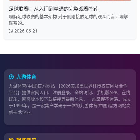
足球联赛：从入门到精通的完整观赛指南
理解足球联赛的基本架构 对于刚刚接触足球的观众而言，理解
联赛的...
2026-06-21
九游体育
九游体育(中国)官方网站 【2026美加墨世界杯授权官网及合作
平台】提供官网入口、注册登录、全站访问、手机版APP、在线
娱乐、网页版本和下载链接等最新信息，一站掌握不迷路。成立
于1994年，是一家集产学研于一体的九游体育(中国)官方网站高
新技术企业。