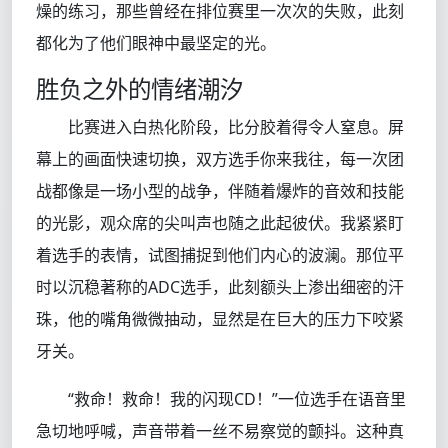
燥的练习，那些曾经在排位赛里一次次的失败，此刻
都化为了他们眼神中最坚定的光。
胜负之外的情绪潮汐
比赛进入白热化阶段，比分胶着得令人窒息。屏
幕上的画面快速切换，双方选手你来我往，每一次团
战都像是一场小型的战争，伴随着爆炸的音效和技能
的光影，观众席的尖叫声也随之此起彼伏。我紧紧盯
着选手的表情，试图捕捉到他们内心的波澜。那位平
时以沉稳著称的ADC选手，此刻额头上渗出细密的汗
珠，他的嘴角微微抽动，显然是在巨大的压力下咬紧
牙关。
“救命！救命！我的闪现CD！”一位选手在语音里
急切地呼喊，声音带着一丝不易察觉的颤抖。这种真